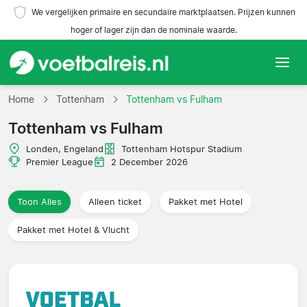
We vergelijken primaire en secundaire marktplaatsen. Prijzen kunnen
hoger of lager zijn dan de nominale waarde.
Home
Home
Tottenham
Tottenham vs Fulham
Tottenham vs Fulham
Teams
Londen, Engeland
Tottenham Hotspur Stadium
Competities
Premier League
2 December 2026
Reisorganisaties
Toon Alles
Alleen ticket
Pakket met Hotel
Pakket met Hotel & Vlucht