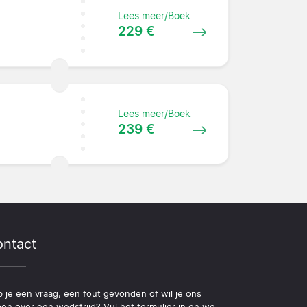
Lees meer/Boek
229 €
Lees meer/Boek
239 €
ntact
 je een vraag, een fout gevonden of wil je ons
pen over een wedstrijd? Vul het formulier in en we