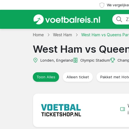
We vergelijke
Home
West Ham
West Ham vs Queens Par
West Ham vs Queen
Londen, Engeland
Olympic Stadium
Champ
Toon Alles
Alleen ticket
Pakket met Hot