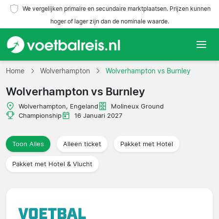
We vergelijken primaire en secundaire marktplaatsen. Prijzen kunnen
hoger of lager zijn dan de nominale waarde.
Home
Home
Wolverhampton
Wolverhampton vs Burnley
Wolverhampton vs Burnley
Teams
Wolverhampton, Engeland
Molineux Ground
Competities
Championship
16 Januari 2027
Reisorganisaties
Toon Alles
Alleen ticket
Pakket met Hotel
Pakket met Hotel & Vlucht