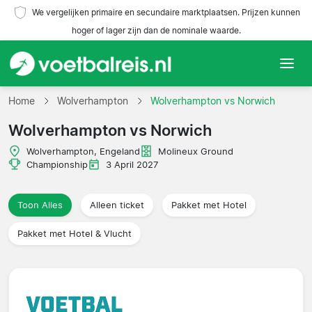
We vergelijken primaire en secundaire marktplaatsen. Prijzen kunnen
hoger of lager zijn dan de nominale waarde.
Home
Home
Wolverhampton
Wolverhampton vs Norwich
Wolverhampton vs Norwich
Teams
Wolverhampton, Engeland
Molineux Ground
Competities
Championship
3 April 2027
Reisorganisaties
Toon Alles
Alleen ticket
Pakket met Hotel
Pakket met Hotel & Vlucht