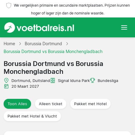
We vergelijken primaire en secundaire marktplaatsen. Prijzen kunnen
hoger of lager zijn dan de nominale waarde.
Home
Home
Borussia Dortmund
Borussia Dortmund vs Borussia Monchengladbach
Teams
Borussia Dortmund vs Borussia
Monchengladbach
Competities
Dortmund, Duitsland
Signal Iduna Park
Bundesliga
Reisorganisaties
20 Maart 2027
Toon Alles
Alleen ticket
Pakket met Hotel
Pakket met Hotel & Vlucht