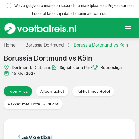
We vergelijken primaire en secundaire marktplaatsen. Prijzen kunnen
hoger of lager zijn dan de nominale waarde.
Home
Home
Borussia Dortmund
Borussia Dortmund vs Köln
Borussia Dortmund vs Köln
Teams
Dortmund, Duitsland
Signal Iduna Park
Bundesliga
Competities
15 Mei 2027
Reisorganisaties
Toon Alles
Alleen ticket
Pakket met Hotel
Pakket met Hotel & Vlucht