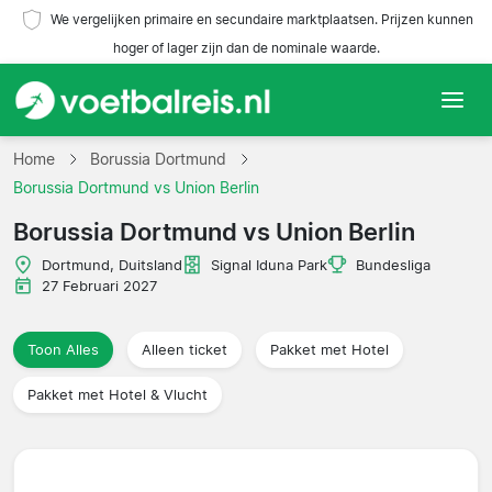
We vergelijken primaire en secundaire marktplaatsen. Prijzen kunnen
hoger of lager zijn dan de nominale waarde.
Home
Home
Borussia Dortmund
Borussia Dortmund vs Union Berlin
Teams
Borussia Dortmund vs Union Berlin
Competities
Dortmund, Duitsland
Signal Iduna Park
Bundesliga
27 Februari 2027
Reisorganisaties
Toon Alles
Alleen ticket
Pakket met Hotel
Pakket met Hotel & Vlucht