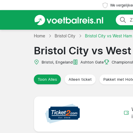
We vergelijke
Home
Bristol City
Bristol City vs West Ham
Bristol City vs Wes
Bristol, Engeland
Ashton Gate
Champions
Toon Alles
Alleen ticket
Pakket met Hot