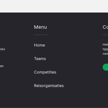
Menu
Co
Home
Heb
ties
tip
nem
Teams
dan
Competities
Reisorganisaties