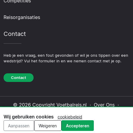
Competities
Reisorganisaties
Contact
Heb je een vraag, een fout gevonden of wil je ons tippen over een
wedstrijd? Vul het formulier in en we nemen contact met je op.
Contact
© 2026 Copyright Voetbalreis.nl ·
Over Ons
·
Contact
·
Privacybeleid
·
Cookiebeleid
·
Wij gebruiken cookies
cookiebeleid
Redactioneel beleid
Aanpassen
Weigeren
Accepteren