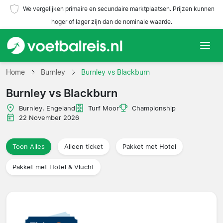
We vergelijken primaire en secundaire marktplaatsen. Prijzen kunnen
hoger of lager zijn dan de nominale waarde.
Home
Home
Burnley
Burnley vs Blackburn
Burnley vs Blackburn
Teams
Burnley, Engeland
Turf Moor
Championship
Competities
22 November 2026
Reisorganisaties
Toon Alles
Alleen ticket
Pakket met Hotel
Pakket met Hotel & Vlucht