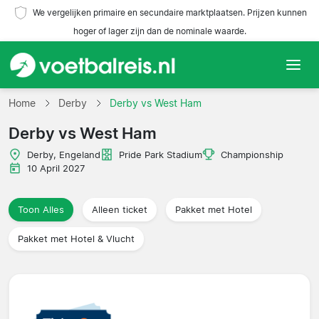
We vergelijken primaire en secundaire marktplaatsen. Prijzen kunnen
hoger of lager zijn dan de nominale waarde.
Home
Home
Derby
Derby vs West Ham
Derby vs West Ham
Teams
Derby, Engeland
Pride Park Stadium
Championship
Competities
10 April 2027
Reisorganisaties
Toon Alles
Alleen ticket
Pakket met Hotel
Pakket met Hotel & Vlucht