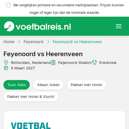
We vergelijken primaire en secundaire marktplaatsen. Prijzen kunnen
hoger of lager zijn dan de nominale waarde.
Home
Home
Feyenoord
Feyenoord vs Heerenveen
Feyenoord vs Heerenveen
Teams
Rotterdam, Nederland
Feijenoord Stadion
Eredivisie
Competities
6 Maart 2027
Reisorganisaties
Toon Alles
Alleen ticket
Pakket met Hotel
Pakket met Hotel & Vlucht