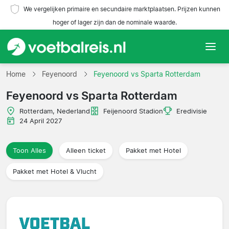
We vergelijken primaire en secundaire marktplaatsen. Prijzen kunnen
hoger of lager zijn dan de nominale waarde.
Home
Home
Feyenoord
Feyenoord vs Sparta Rotterdam
Feyenoord vs Sparta Rotterdam
Teams
Rotterdam, Nederland
Feijenoord Stadion
Eredivisie
Competities
24 April 2027
Reisorganisaties
Toon Alles
Alleen ticket
Pakket met Hotel
Pakket met Hotel & Vlucht