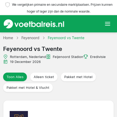
We vergelijken primaire en secundaire marktplaatsen. Prijzen kunnen
hoger of lager zijn dan de nominale waarde.
Home
Home
Feyenoord
Feyenoord vs Twente
Feyenoord vs Twente
Teams
Rotterdam, Nederland
Feijenoord Stadion
Eredivisie
Competities
19 December 2026
Reisorganisaties
Toon Alles
Alleen ticket
Pakket met Hotel
Pakket met Hotel & Vlucht