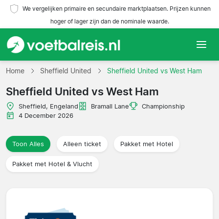
We vergelijken primaire en secundaire marktplaatsen. Prijzen kunnen
hoger of lager zijn dan de nominale waarde.
Home
Home
Sheffield United
Sheffield United vs West Ham
Sheffield United vs West Ham
Teams
Sheffield, Engeland
Bramall Lane
Championship
Competities
4 December 2026
Reisorganisaties
Toon Alles
Alleen ticket
Pakket met Hotel
Pakket met Hotel & Vlucht