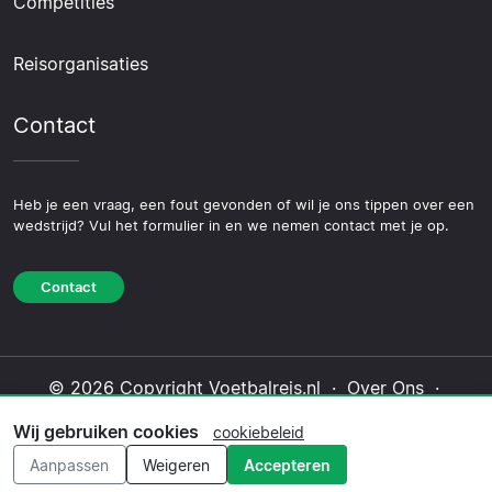
Competities
Reisorganisaties
Contact
Heb je een vraag, een fout gevonden of wil je ons tippen over een
wedstrijd? Vul het formulier in en we nemen contact met je op.
Contact
© 2026 Copyright Voetbalreis.nl ·
Over Ons
·
Contact
·
Privacybeleid
·
Cookiebeleid
·
Wij gebruiken cookies
cookiebeleid
Redactioneel beleid
Aanpassen
Weigeren
Accepteren