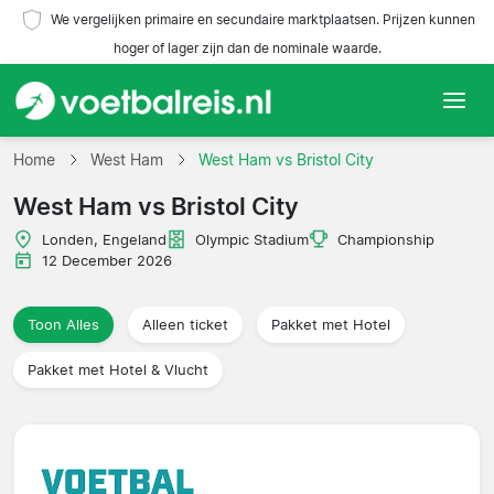
We vergelijken primaire en secundaire marktplaatsen. Prijzen kunnen
hoger of lager zijn dan de nominale waarde.
Home
Home
West Ham
West Ham vs Bristol City
West Ham vs Bristol City
Teams
Londen, Engeland
Olympic Stadium
Championship
Competities
12 December 2026
Reisorganisaties
Toon Alles
Alleen ticket
Pakket met Hotel
Pakket met Hotel & Vlucht