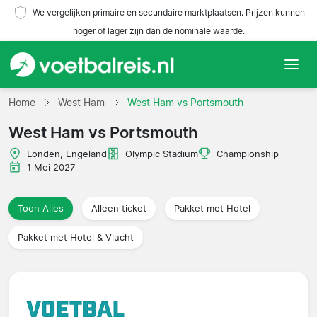
We vergelijken primaire en secundaire marktplaatsen. Prijzen kunnen
hoger of lager zijn dan de nominale waarde.
Home
Home
West Ham
West Ham vs Portsmouth
West Ham vs Portsmouth
Teams
Londen, Engeland
Olympic Stadium
Championship
Competities
1 Mei 2027
Reisorganisaties
Toon Alles
Alleen ticket
Pakket met Hotel
Pakket met Hotel & Vlucht