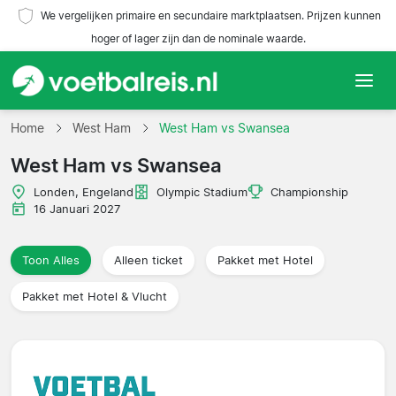
We vergelijken primaire en secundaire marktplaatsen. Prijzen kunnen
hoger of lager zijn dan de nominale waarde.
Home
Home
West Ham
West Ham vs Swansea
West Ham vs Swansea
Teams
Londen, Engeland
Olympic Stadium
Championship
Competities
16 Januari 2027
Reisorganisaties
Toon Alles
Alleen ticket
Pakket met Hotel
Pakket met Hotel & Vlucht