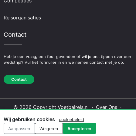
Competities
Reisorganisaties
Contact
Heb je een vraag, een fout gevonden of wil je ons tippen over een
wedstrijd? Vul het formulier in en we nemen contact met je op.
Contact
© 2026 Copyright Voetbalreis.nl ·
Over Ons
·
Contact
·
Privacybeleid
·
Cookiebeleid
·
Wij gebruiken cookies
cookiebeleid
Redactioneel beleid
Aanpassen
Weigeren
Accepteren