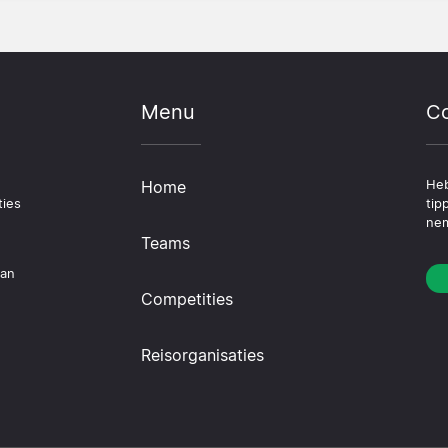
Menu
Co
Home
Heb
ties
tip
nem
Teams
dan
Competities
Reisorganisaties