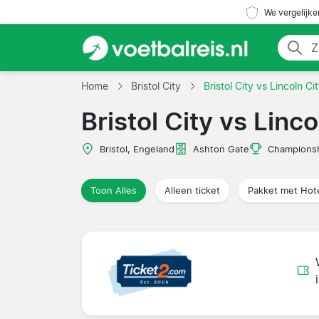
We vergelijke
Home
Bristol City
Bristol City vs Lincoln Ci
Bristol City vs Linco
Bristol, Engeland
Ashton Gate
Champions
Toon Alles
Alleen ticket
Pakket met Hot