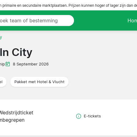
n primaire en secundaire marktplaatsen. Prijzen kunnen hoger of lager zijn dan 
Ho
ty
ln City
hip
8 September 2026
el
Pakket met Hotel & Vlucht
Wedstrijdticket
E-tickets
inbegrepen