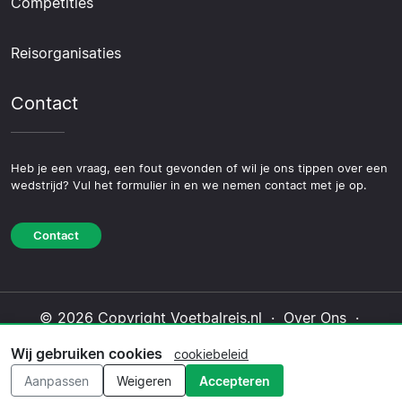
Competities
Reisorganisaties
Contact
Heb je een vraag, een fout gevonden of wil je ons tippen over een
wedstrijd? Vul het formulier in en we nemen contact met je op.
Contact
© 2026 Copyright Voetbalreis.nl ·
Over Ons
·
Contact
·
Privacybeleid
·
Cookiebeleid
·
Wij gebruiken cookies
cookiebeleid
Redactioneel beleid
Aanpassen
Weigeren
Accepteren